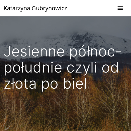
Przejdź
Katarzyna Gubrynowicz
do
treści
Jesienne północ-
południe czyli od
złota po biel