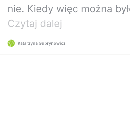
nie. Kiedy więc można był
Kwarantanna
Czytaj dalej
z
nosem
przy
Katarzyna Gubrynowicz
ziemi