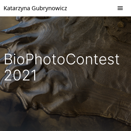
Przejdź
Katarzyna Gubrynowicz
do
treści
BioPhotoContest
2021