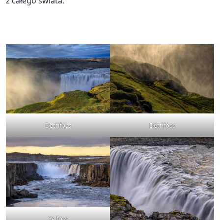
z całego świata.
Dettifoss
Dettifoss
Selfoss