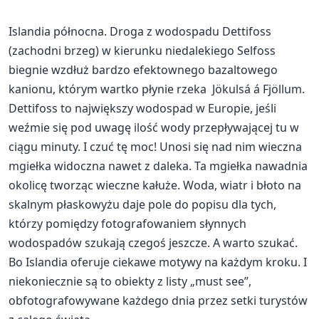
Islandia północna. Droga z wodospadu Dettifoss
(zachodni brzeg) w kierunku niedalekiego Selfoss
biegnie wzdłuż bardzo efektownego bazaltowego
kanionu, którym wartko płynie rzeka Jökulsá á Fjöllum.
Dettifoss to największy wodospad w Europie, jeśli
weźmie się pod uwagę ilość wody przepływającej tu w
ciągu minuty. I czuć tę moc! Unosi się nad nim wieczna
mgiełka widoczna nawet z daleka. Ta mgiełka nawadnia
okolicę tworząc wieczne kałuże. Woda, wiatr i błoto na
skalnym płaskowyżu daje pole do popisu dla tych,
którzy pomiędzy fotografowaniem słynnych
wodospadów szukają czegoś jeszcze. A warto szukać.
Bo Islandia oferuje ciekawe motywy na każdym kroku. I
niekoniecznie są to obiekty z listy „must see”,
obfotografowywane każdego dnia przez setki turystów