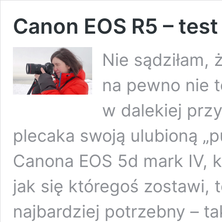
Canon EOS R5 – test
Nie sądziłam, ż
na pewno nie te
w dalekiej prz
plecaka swoją ulubioną „
Canona EOS 5d mark IV, k
jak się któregoś zostawi, 
najbardziej potrzebny – t