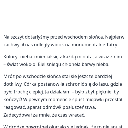
Na szczyt dotarłyśmy przed wschodem słońca. Najpierw
zachwycił nas odległy widok na monumentalne Tatry.
Koloryt nieba zmieniał się z każdą minutą, a wraz z nim
– świat wokoło. Biel śniegu chłonęła barwy nieba.
Mróz po wschodzie słońca stał się jeszcze bardziej
dotkliwy. Córka postanowiła schronić się do lasu, gdzie
było trochę cieplej. Ja działałam – było zbyt pięknie, by
kończyć! W pewnym momencie spust migawki przestał
reagować, aparat odmówił posłuszeństwa.
Zadecydował za mnie, że czas wracać.
W drodze powrotnej okazało się jednak, że to nie spust