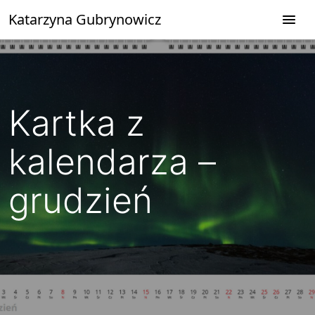
Przejdź
Katarzyna Gubrynowicz
do
treści
Kartka z
kalendarza –
grudzień