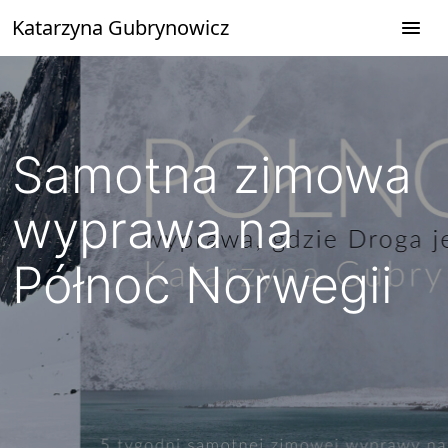
Przejdź
Katarzyna Gubrynowicz
do
treści
Samotna zimowa
wyprawa na
Północ Norwegii