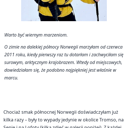
Warto być wiernym marzeniom.
O zimie na dalekiej północy Norwegii marzyłam od czerwca
2011 roku, kiedy pierwszy raz tu dotarłam i zachwyciłam się
surowym, arktycznym krajobrazem. Wtedy od miejscowych,
dowiedziałam się, że podobno najpiękniej jest właśnie w
marcu.
Chociaż smak północnej Norwegii doświadczyłam już
kilka razy – były to wypady jedynie w okolice Tromso, na
Senję i na Lofoty (kilka zdjęć w galerii poniżej). Z każdej