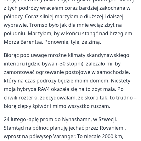
z tych podróży wracałam coraz bardziej zakochana w
północy. Coraz silniej marzyłam o dłuższej i dalszej
wyprawie. Tromso było jak dla mnie wciąż zbyt na
południu. Marzyłam, by w końcu stanąć nad brzegiem
Morza Barentsa. Ponownie, tyle, że zimą.
Biorąc pod uwagę mroźne klimaty skandynawskiego
interioru (gdzie bywa i -30 stopni) zależało mi, by
zamontować ogrzewanie postojowe w samochodzie,
który na czas podróży będzie moim domem. Niestety
moja hybryda RAV4 okazała się na to zbyt mała. Po
chwili rozterki, zdecydowałam, że skoro tak, to trudno –
biorę ciepły śpiwór i mimo wszystko ruszam.
24 lutego łapię prom do Nynashamn, w Szwecji.
Stamtąd na północ planuję jechać przez Rovaniemi,
wprost na półwysep Varanger. To niecałe 2000 km,