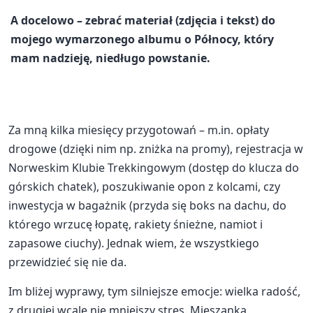
A docelowo – zebrać materiał (zdjęcia i tekst) do
mojego wymarzonego albumu o Północy, który
mam nadzieję, niedługo powstanie.
Za mną kilka miesięcy przygotowań – m.in. opłaty
drogowe (dzięki nim np. zniżka na promy), rejestracja w
Norweskim Klubie Trekkingowym (dostęp do klucza do
górskich chatek), poszukiwanie opon z kolcami, czy
inwestycja w bagażnik (przyda się boks na dachu, do
którego wrzucę łopatę, rakiety śnieżne, namiot i
zapasowe ciuchy). Jednak wiem, że wszystkiego
przewidzieć się nie da.
Im bliżej wyprawy, tym silniejsze emocje: wielka radość,
z drugiej wcale nie mniejszy stres. Mieszanka