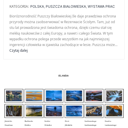
KATEGORIA:
POLSKA
,
PUSZCZA BIAŁOWIESKA
,
WYSTAWA PRAC
Bioróżnorodność Puszczy Białowieskiej Ile daje prawdziwa ochrona
przyrody można zaobserwować w Rezerwacie Ścisłym. Tam, już od
stu lat prowadzona jest świadoma ochrona, dzięki czemu stał się
mekką naukowców z całej Europy, a nawet i całego Świata. W tym
wypadku ochrona polega przede wszystkim na jak najmniejszej
ingerencji człowieka w zjawiska zachodzące w lesie. Puszcza może…
100
Czytaj dalej
lat
ochrony
Puszczy
Białowieskiej
–
wystawa