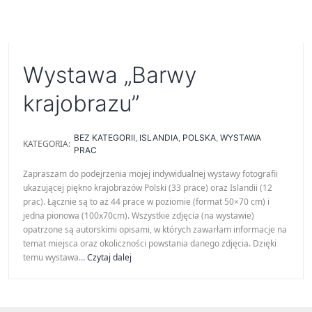
Wystawa „Barwy
krajobrazu”
BEZ KATEGORII
,
ISLANDIA
,
POLSKA
,
WYSTAWA
KATEGORIA:
PRAC
Zapraszam do podejrzenia mojej indywidualnej wystawy fotografii
ukazującej piękno krajobrazów Polski (33 prace) oraz Islandii (12
prac). Łącznie są to aż 44 prace w poziomie (format 50×70 cm) i
jedna pionowa (100x70cm). Wszystkie zdjęcia (na wystawie)
opatrzone są autorskimi opisami, w których zawarłam informacje na
temat miejsca oraz okoliczności powstania danego zdjęcia. Dzięki
Wystawa
temu wystawa…
Czytaj dalej
„Barwy
krajobrazu”