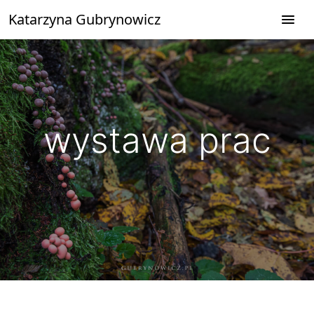
Przejdź
Katarzyna Gubrynowicz
do
treści
wystawa prac