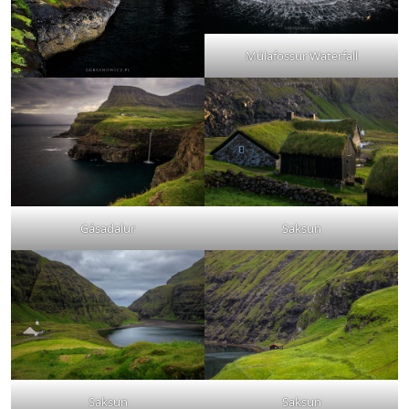
Múlafossur Waterfall
Gásadalur
Saksun
Saksun
Saksun