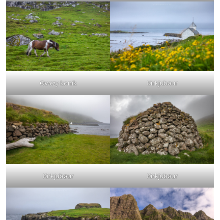
Owczy konik
Kirkjubøur
Kirkjubøur
Kirkjubøur