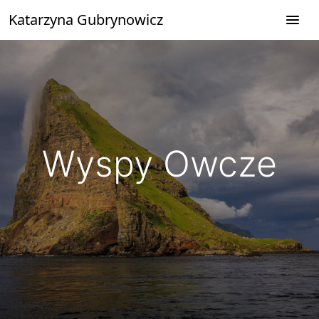
Przejdź
Katarzyna Gubrynowicz
do
treści
Wyspy Owcze