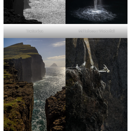
Trælanípa
Múlafossur Waterfall