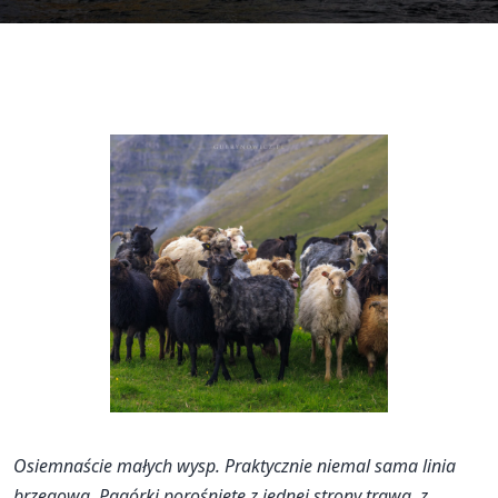
Osiemnaście małych wysp. Praktycznie niemal sama linia
brzegowa. Pagórki porośnięte z jednej strony trawą, z