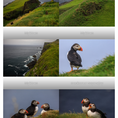
Mykines
Mykines
Mykines
maskonur zwyczajny