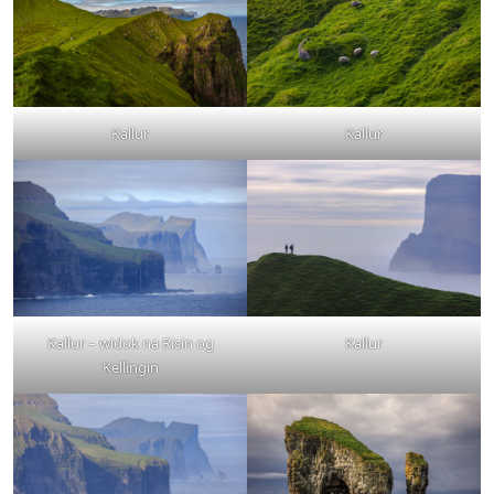
Kallur
Kallur
Kallur – widok na Risin og
Kallur
Kellingin