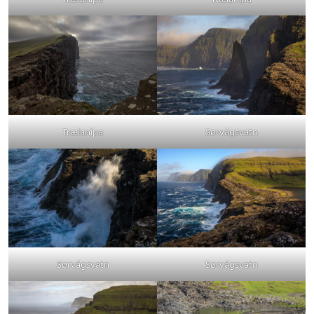
Trælanípa
Sørvágsvatn
Sørvágsvatn
Sørvágsvatn