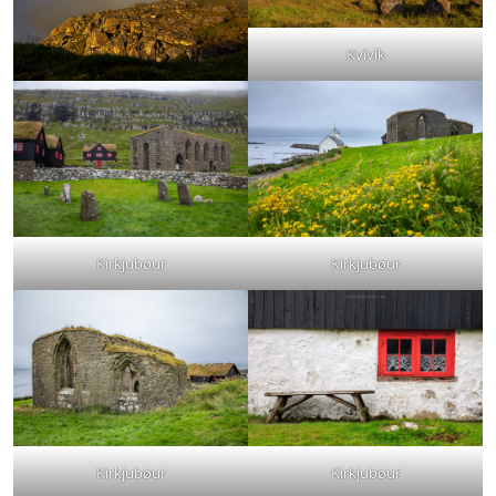
Kvívík
Kirkjubøur
Kirkjubøur
Kirkjubøur
Kirkjubøur