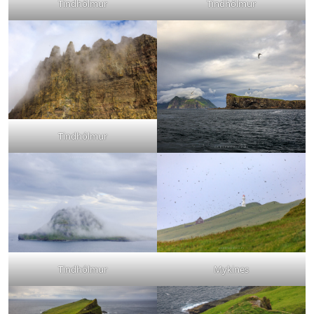
Tindhólmur
Tindhólmur
Tindhólmur
Tindhólmur
Mykines