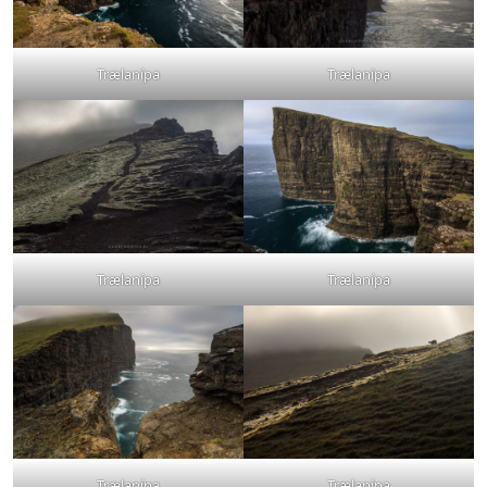
Trælanípa
Trælanípa
Trælanípa
Trælanípa
Trælanípa
Trælanípa