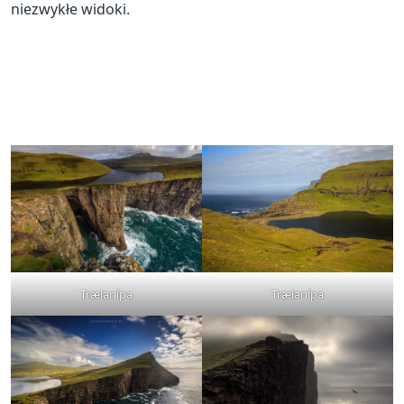
niezwykłe widoki.
Trælanípa
Trælanípa