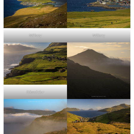
Nólsoy
Nólsoy
Gásadalur