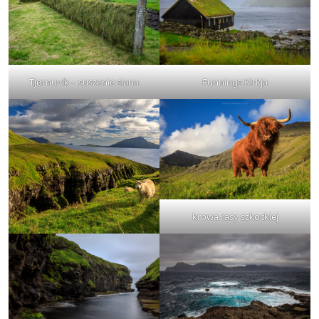
Tjørnuvík – suszenie siana
Funnings Kirkja
krowa rasy szkockiej