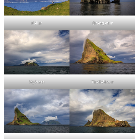
Kallur
Drangarnir
Mykines
Tindhólmur