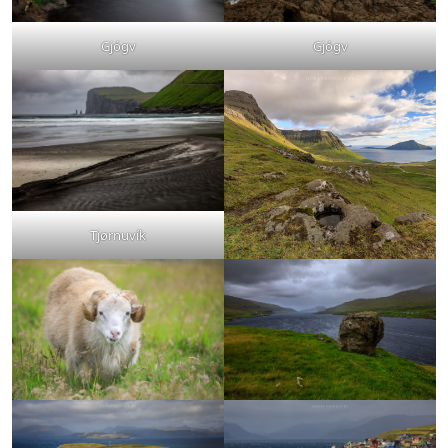
Gjógv
Gjógv
Tjørnuvík