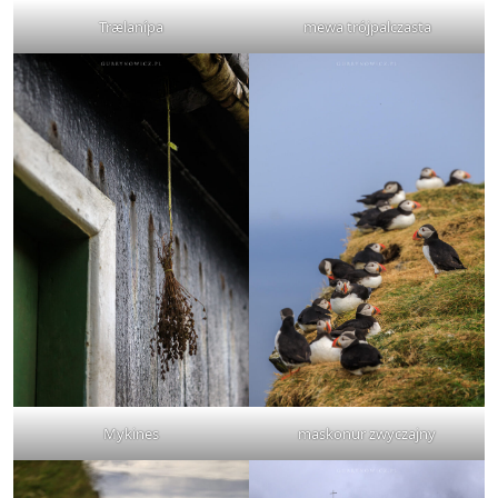
Trælanípa
mewa trójpalczasta
Mykines
maskonur zwyczajny