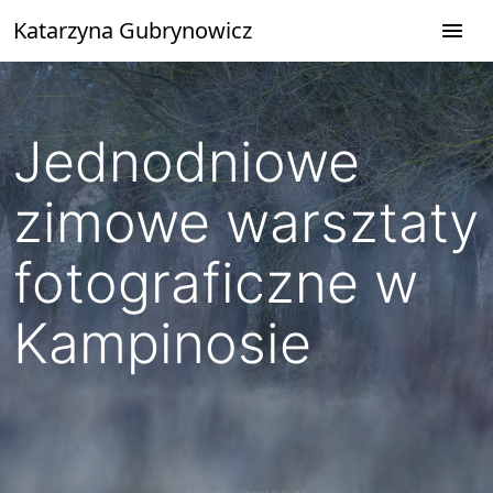
Przejdź
Katarzyna Gubrynowicz
do
treści
Jednodniowe
zimowe warsztaty
fotograficzne w
Kampinosie