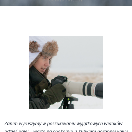
Zanim wyruszymy w poszukiwaniu wyjątkowych widoków
gdzieś dalej – warto na spokojnie, z kubkiem porannej kawy