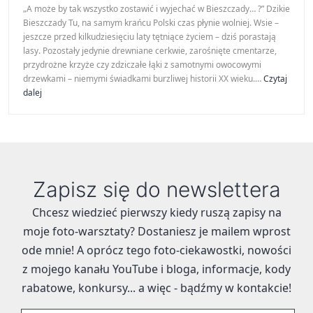
„A może by tak wszystko zostawić i wyjechać w Bieszczady… ?” Dzikie
Bieszczady Tu, na samym krańcu Polski czas płynie wolniej. Wsie –
jeszcze przed kilkudziesięciu laty tętniące życiem – dziś porastają
lasy. Pozostały jedynie drewniane cerkwie, zarośnięte cmentarze,
przydrożne krzyże czy zdziczałe łąki z samotnymi owocowymi
drzewkami – niemymi świadkami burzliwej historii XX wieku.…
Czytaj
Bieszczady
dalej
Zapisz się do newslettera
Chcesz wiedzieć pierwszy kiedy ruszą zapisy na
moje foto-warsztaty? Dostaniesz je mailem wprost
ode mnie! A oprócz tego foto-ciekawostki, nowości
z mojego kanału YouTube i bloga, informacje, kody
rabatowe, konkursy... a więc - bądźmy w kontakcie!