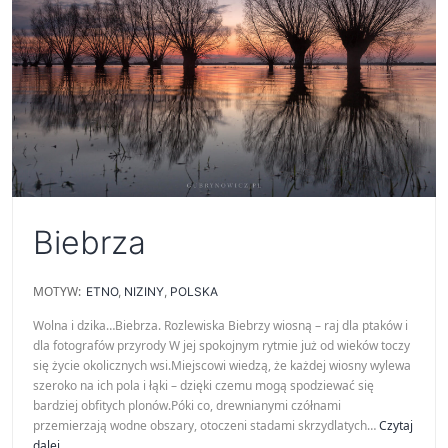
Biebrza
MOTYW:
ETNO
,
NIZINY
,
POLSKA
Wolna i dzika…Biebrza. Rozlewiska Biebrzy wiosną – raj dla ptaków i
dla fotografów przyrody W jej spokojnym rytmie już od wieków toczy
się życie okolicznych wsi.Miejscowi wiedzą, że każdej wiosny wylewa
szeroko na ich pola i łąki – dzięki czemu mogą spodziewać się
bardziej obfitych plonów.Póki co, drewnianymi czółnami
przemierzają wodne obszary, otoczeni stadami skrzydlatych…
Czytaj
Biebrza
dalej