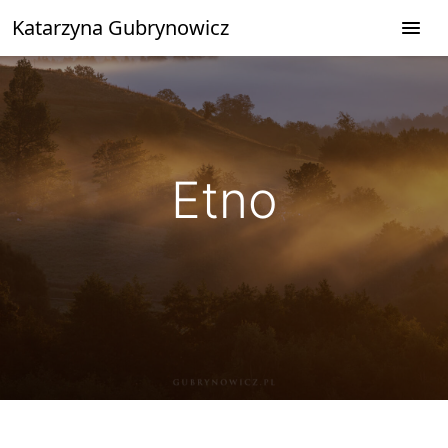
Przejdź
Katarzyna Gubrynowicz
do
treści
Etno