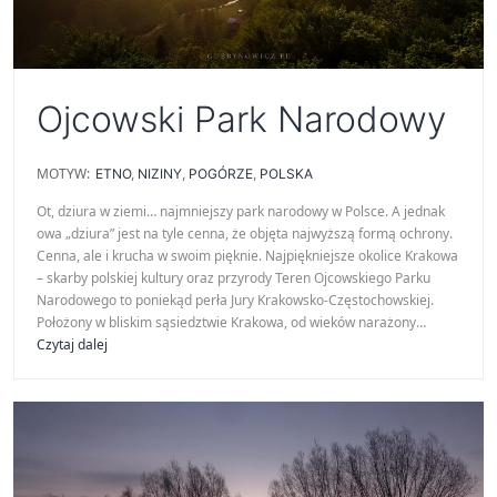
Ojcowski Park Narodowy
MOTYW:
ETNO
,
NIZINY
,
POGÓRZE
,
POLSKA
Ot, dziura w ziemi… najmniejszy park narodowy w Polsce. A jednak
owa „dziura” jest na tyle cenna, że objęta najwyższą formą ochrony.
Cenna, ale i krucha w swoim pięknie. Najpiękniejsze okolice Krakowa
– skarby polskiej kultury oraz przyrody Teren Ojcowskiego Parku
Narodowego to poniekąd perła Jury Krakowsko-Częstochowskiej.
Położony w bliskim sąsiedztwie Krakowa, od wieków narażony…
Ojcowski
Czytaj dalej
Park
Narodowy