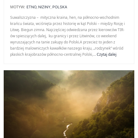
MOTYW:
ETNO
,
NIZINY
,
POLSKA
Suwalszczyzna – mityczna kraina, hen, na północno-wschodnim
krańcu świata, wciśnięta przez historię w kąt Polski – między Rosję i
Litwę. Biegun zimna. Najczęściej odwiedzana przez kierowców TIR-
ów spieszących dalej, ku granicy i przez Litwinów, co weekend
wyruszających na tanie zakupy do Polski.A przecież to jeden z
bardziej malowniczych kawałków naszego kraju, „rodzynek” wśród
Suwalski
płaskich krajobrazów północno-centralnej Polski,…
Czytaj dalej
Park
Krajobrazow