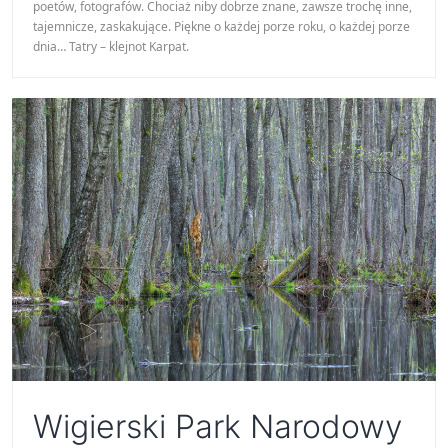
poetów, fotografów. Chociaż niby dobrze znane, zawsze trochę inne,
tajemnicze, zaskakujące. Piękne o każdej porze roku, o każdej porze
dnia… Tatry – klejnot Karpat.
Wigierski Park Narodowy