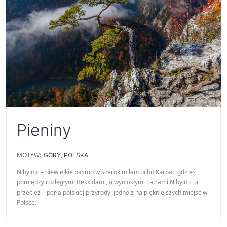
Pieniny
MOTYW:
GÓRY
,
POLSKA
Niby nic – niewielkie pasmo w szerokim łańcuchu Karpat, gdzieś
pomiędzy rozległymi Beskidami, a wyniosłymi Tatrami.Niby nic, a
przecież – perła polskiej przyrody, jedno z najpiękniejszych miejsc w
Polsce.