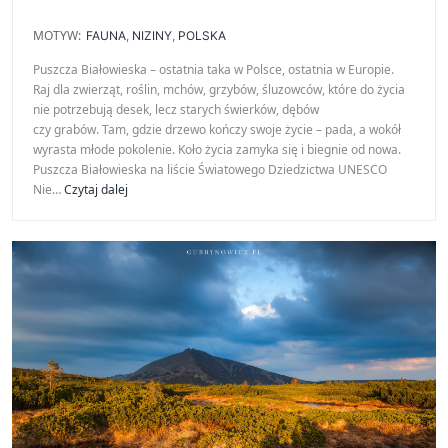
MOTYW:
FAUNA
,
NIZINY
,
POLSKA
Puszcza Białowieska – ostatnia taka w Polsce, ostatnia w Europie.
Raj dla zwierząt, roślin, mchów, grzybów, śluzowców, które do życia
nie potrzebują desek, lecz starych świerków, dębów
czy grabów. Tam, gdzie drzewo kończy swoje życie – pada, a wokół
wyrasta młode pokolenie. Koło życia zamyka się i biegnie od nowa.
Puszcza Białowieska na liście Światowego Dziedzictwa UNESCO
Puszcza
Nie…
Czytaj dalej
Białowieska