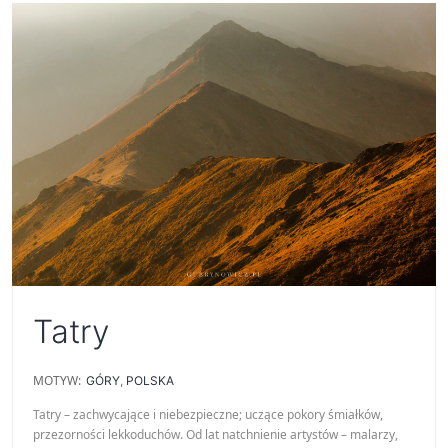
Tatry
MOTYW:
GÓRY
,
POLSKA
Tatry – zachwycające i niebezpieczne; uczące pokory śmiałków,
przezorności lekkoduchów. Od lat natchnienie artystów – malarzy,