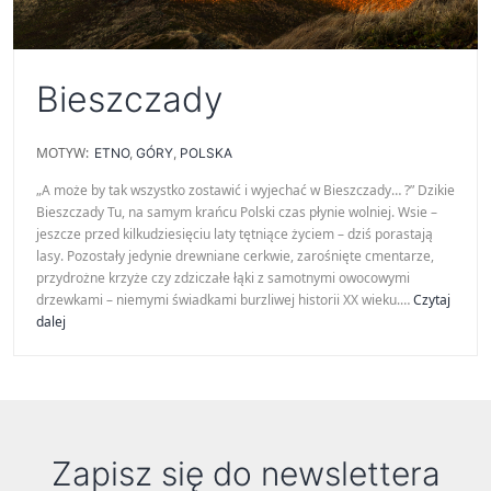
Bieszczady
MOTYW:
ETNO
,
GÓRY
,
POLSKA
„A może by tak wszystko zostawić i wyjechać w Bieszczady… ?” Dzikie
Bieszczady Tu, na samym krańcu Polski czas płynie wolniej. Wsie –
jeszcze przed kilkudziesięciu laty tętniące życiem – dziś porastają
lasy. Pozostały jedynie drewniane cerkwie, zarośnięte cmentarze,
przydrożne krzyże czy zdziczałe łąki z samotnymi owocowymi
drzewkami – niemymi świadkami burzliwej historii XX wieku.…
Czytaj
Bieszczady
dalej
Zapisz się do newslettera