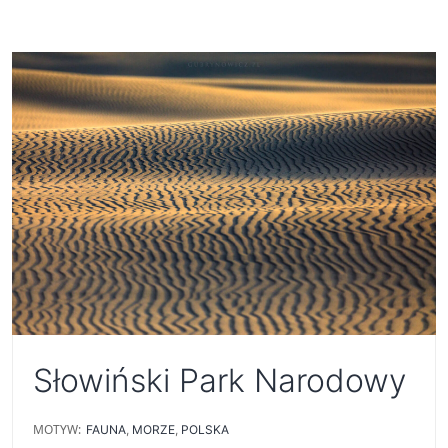
Słowiński Park Narodowy
MOTYW:
FAUNA
,
MORZE
,
POLSKA