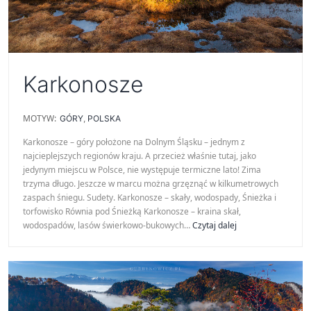
Karkonosze
MOTYW:
GÓRY
,
POLSKA
Karkonosze – góry położone na Dolnym Śląsku – jednym z
najcieplejszych regionów kraju. A przecież właśnie tutaj, jako
jedynym miejscu w Polsce, nie występuje termiczne lato! Zima
trzyma długo. Jeszcze w marcu można grzęznąć w kilkumetrowych
zaspach śniegu. Sudety. Karkonosze – skały, wodospady, Śnieżka i
torfowisko Równia pod Śnieżką Karkonosze – kraina skał,
Karkonosze
wodospadów, lasów świerkowo-bukowych…
Czytaj dalej