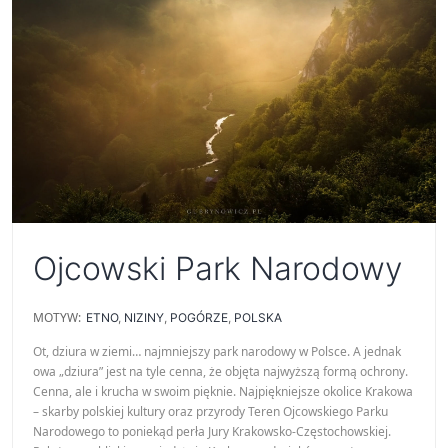
Ojcowski Park Narodowy
MOTYW:
ETNO
,
NIZINY
,
POGÓRZE
,
POLSKA
Ot, dziura w ziemi… najmniejszy park narodowy w Polsce. A jednak
owa „dziura” jest na tyle cenna, że objęta najwyższą formą ochrony.
Cenna, ale i krucha w swoim pięknie. Najpiękniejsze okolice Krakowa
– skarby polskiej kultury oraz przyrody Teren Ojcowskiego Parku
Narodowego to poniekąd perła Jury Krakowsko-Częstochowskiej.