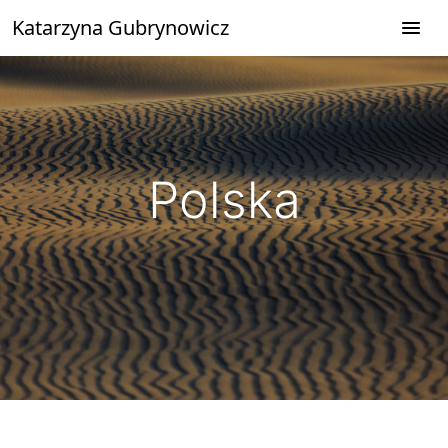
Przejdź
Katarzyna Gubrynowicz
do
treści
Polska