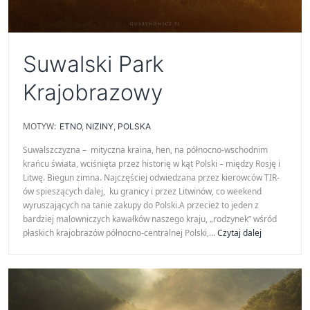
Suwalski Park
Krajobrazowy
MOTYW:
ETNO
,
NIZINY
,
POLSKA
Suwalszczyzna – mityczna kraina, hen, na północno-wschodnim
krańcu świata, wciśnięta przez historię w kąt Polski – między Rosję i
Litwę. Biegun zimna. Najczęściej odwiedzana przez kierowców TIR-
ów spieszących dalej, ku granicy i przez Litwinów, co weekend
wyruszających na tanie zakupy do Polski.A przecież to jeden z
bardziej malowniczych kawałków naszego kraju, „rodzynek” wśród
Suwalski
płaskich krajobrazów północno-centralnej Polski,…
Czytaj dalej
Park
Krajobrazow