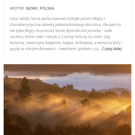
MOTYW:
NIZINY
,
POLSKA
Lasy i woda. Serce parku stanowi rozległe jezioro Wigry z
charakterystyczną sylwetą pokamedulskiego klasztoru. Ale park to
nie tylko Wigry, to przecież liczne dystroficzne jeziorka – rude
suchary, leśne rzeki i rzeczki z Czarną Hańczą na czele, olsy,
brzeziny, świerczyny bagienne, bagna, torfowiska, a wreszcie bory i
Wigiersk
grądy ze starymi drzewami – świerkiem, grabem, czy…
Czytaj dalej
Park
Narodo