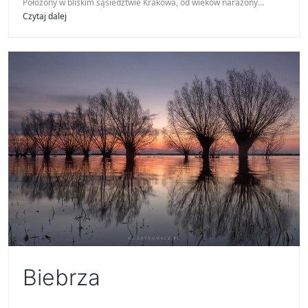
Położony w bliskim sąsiedztwie Krakowa, od wieków narażony…
Ojcowski
Czytaj dalej
Park
Narodowy
Biebrza