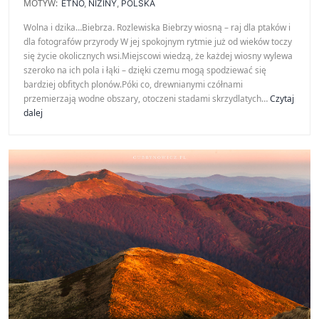
MOTYW:
ETNO
,
NIZINY
,
POLSKA
Wolna i dzika…Biebrza. Rozlewiska Biebrzy wiosną – raj dla ptaków i
dla fotografów przyrody W jej spokojnym rytmie już od wieków toczy
się życie okolicznych wsi.Miejscowi wiedzą, że każdej wiosny wylewa
szeroko na ich pola i łąki – dzięki czemu mogą spodziewać się
bardziej obfitych plonów.Póki co, drewnianymi czółnami
przemierzają wodne obszary, otoczeni stadami skrzydlatych…
Czytaj
Biebrza
dalej