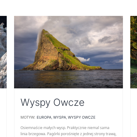
Wyspy Owcze
MOTYW:
EUROPA
,
WYSPA
,
WYSPY OWCZE
Osiemnaście małych wysp. Praktycznie niemal sama
linia brzegowa. Pagórki porośnięte z jednej strony trawą,