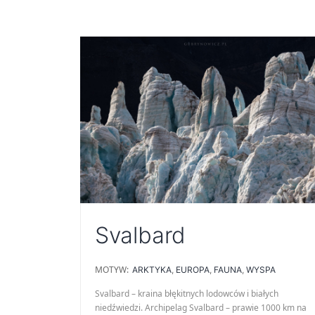
Svalbard
MOTYW:
ARKTYKA
,
EUROPA
,
FAUNA
,
WYSPA
Svalbard – kraina błękitnych lodowców i białych
niedźwiedzi. Archipelag Svalbard – prawie 1000 km na