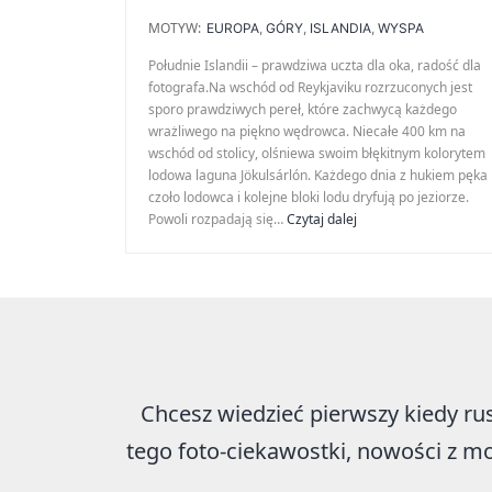
MOTYW:
EUROPA
,
GÓRY
,
ISLANDIA
,
WYSPA
Południe Islandii – prawdziwa uczta dla oka, radość dla
fotografa.Na wschód od Reykjaviku rozrzuconych jest
sporo prawdziwych pereł, które zachwycą każdego
wrażliwego na piękno wędrowca. Niecałe 400 km na
wschód od stolicy, olśniewa swoim błękitnym kolorytem
lodowa laguna Jökulsárlón. Każdego dnia z hukiem pęka
czoło lodowca i kolejne bloki lodu dryfują po jeziorze.
Islandia
Powoli rozpadają się…
Czytaj dalej
–
Południe
Chcesz wiedzieć pierwszy kiedy ru
tego foto-ciekawostki, nowości z mo