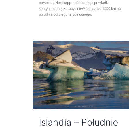
północ od Nordkapp – północnego przylądka
kontynentalnej Europy i niewiele ponad 1000 km na
południe od bieguna północnego.
Islandia – Południe