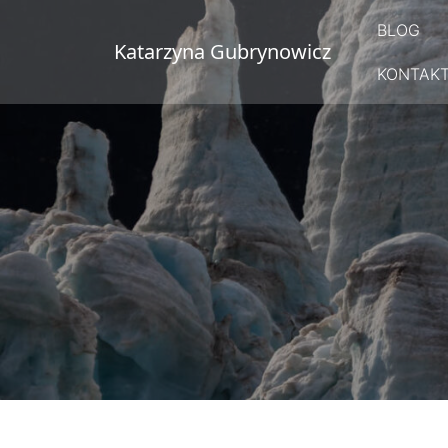
Przejdź
BLOG
do
Katarzyna Gubrynowicz
treści
KONTAK