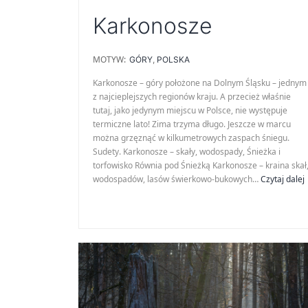
Karkonosze
MOTYW:
GÓRY
,
POLSKA
Karkonosze – góry położone na Dolnym Śląsku – jednym
z najcieplejszych regionów kraju. A przecież właśnie
tutaj, jako jedynym miejscu w Polsce, nie występuje
termiczne lato! Zima trzyma długo. Jeszcze w marcu
można grzęznąć w kilkumetrowych zaspach śniegu.
Sudety. Karkonosze – skały, wodospady, Śnieżka i
torfowisko Równia pod Śnieżką Karkonosze – kraina skał
wodospadów, lasów świerkowo-bukowych…
Czytaj dalej