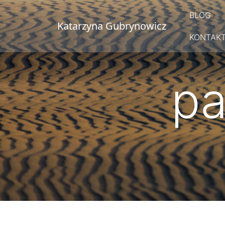
Przejdź
BLOG
do
Katarzyna Gubrynowicz
treści
KONTAK
pa