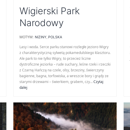
Wigierski Park
Narodowy
MOTYW:
NIZINY
,
POLSKA
Lasy i woda. Serce parku stanowi rozległe jezioro Wigry
z charakterystyczną sylwetą pokamedulskiego klasztoru.
Ale park to nie tylko Wigry, to przecież liczne
dystroficzne jeziorka – rude suchary, leśne rzeki i rzeczki
,
z Czarną Hańczą na czele, olsy, brzeziny, świerczyny
Karkonosze
bagienne, bagna, torfowiska, a wreszcie bory i grądy ze
starymi drzewami – świerkiem, grabem, czy…
Czytaj
Wigierski
dalej
Park
Narodowy