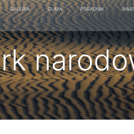
GALERIA
GUMA
PORADNIK
WAR
T
rk narod