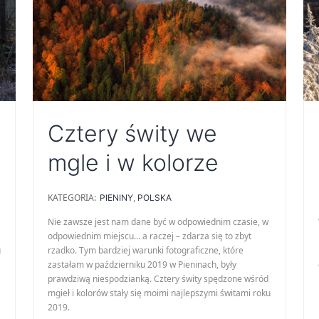
Cztery świty we
mgle i w kolorze
KATEGORIA:
PIENINY
,
POLSKA
Nie zawsze jest nam dane być w odpowiednim czasie, w
a
odpowiednim miejscu… a raczej – zdarza się to zbyt
u
rzadko. Tym bardziej warunki fotograficzne, które
zastałam w październiku 2019 w Pieninach, były
prawdziwą niespodzianką. Cztery świty spędzone wśród
mgieł i kolorów stały się moimi najlepszymi świtami roku
2019.