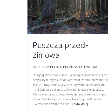
Puszcza przed-
zimowa
KATEGORIA:
POLSKA
,
PUSZCZA BIAŁOWIESKA
Onegdaj zimy bywały inne… a śnieg w grudniu był czymś
oczywistym, czymś, co otulało świat, zanim ten zasnął n
kilka zimowych miesięcy. Niestety w dobie zmian klimat
– ani świat nie zasypia, ani śnieg nie otula krajobrazu.
Mamy więc przed-zimie, które płynnie przechodzi w po-
zimie. Zrobiło się szaro-buro. Na szczęście Puszcza
Puszcza
Białowieska zawsze ma coś…
Czytaj dalej