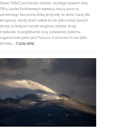
Słowo TERAZ jest bardzo istotne. Każdego bowiem dnia
TIR-y Lasów Państwowych wywożą naszą puszczę
zamieniając bezcenną dziką przyrodę na deski i kasę dla
koropracji. Każdy dzień zwłoki to nie tylko mniej starych
drzew, to kolejne rozryte wzgórza, kolejne drogi
zrywkowe, to pogłębianie rany zadawanej żywemu
organizmowi jakim jest Puszcza. A przecież to nie tylko
Turnicki
drzewa,…
Czytaj dalej
Park
Narodowy
TERAZ