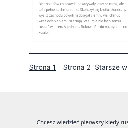
Bieszczadów co prawda pokazywały jeszcze mróz, ale
też i pełne zachmurzenie. Skończył się krótki, słoneczny
wyż. Z zachodu powoli nadciągał ciemny wał chmur,
wraz ociepleniem i szarugą. W sumie nie było sensu
ruszać w teren. A jednak… Bukowe Berdo nazbyt mocno
kusiło!
Stronicowanie
Strona 1
Strona 2
Starsze
w
wpisów
Chcesz wiedzieć pierwszy kiedy ru