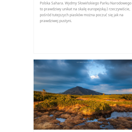
Polska Sahara. Wydmy Słowińskiego Parku Narodowego
to prawdziwy unikat na skalę europejską.I rzeczywiście,
pośród tutejszych piasków można poczuć się jak na
prawdziwej pustyni.