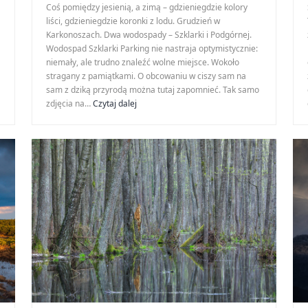
Coś pomiędzy jesienią, a zimą – gdzieniegdzie kolory
liści, gdzieniegdzie koronki z lodu. Grudzień w
Karkonoszach. Dwa wodospady – Szklarki i Podgórnej.
Wodospad Szklarki Parking nie nastraja optymistycznie:
niemały, ale trudno znaleźć wolne miejsce. Wokoło
stragany z pamiątkami. O obcowaniu w ciszy sam na
sam z dziką przyrodą można tutaj zapomnieć. Tak samo
Karkonoskie
zdjęcia na…
Czytaj dalej
wodospady
zimą