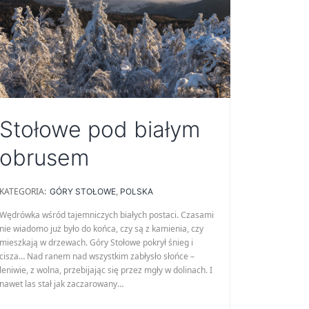
Stołowe pod białym
obrusem
KATEGORIA:
GÓRY STOŁOWE
,
POLSKA
Wędrówka wśród tajemniczych białych postaci. Czasami
nie wiadomo już było do końca, czy są z kamienia, czy
mieszkają w drzewach. Góry Stołowe pokrył śnieg i
cisza… Nad ranem nad wszystkim zabłysło słońce –
leniwie, z wolna, przebijając się przez mgły w dolinach. I
nawet las stał jak zaczarowany…