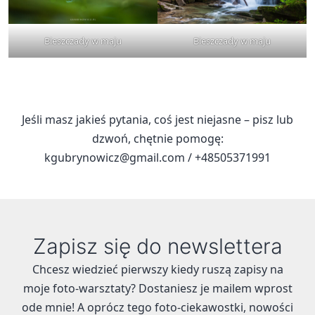
Bieszczady w maju
Bieszczady w maju
Jeśli masz jakieś pytania, coś jest niejasne – pisz lub
dzwoń, chętnie pomogę:
kgubrynowicz@gmail.com
/ +48505371991
Zapisz się do newslettera
Chcesz wiedzieć pierwszy kiedy ruszą zapisy na
moje foto-warsztaty? Dostaniesz je mailem wprost
ode mnie! A oprócz tego foto-ciekawostki, nowości