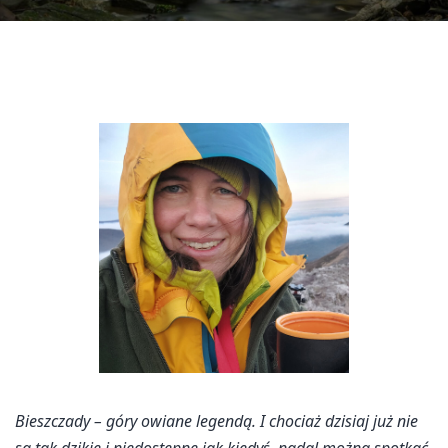
Bieszczady – góry owiane legendą. I chociaż dzisiaj już nie
są tak dzikie i niedostępne jak kiedyś, nadal można spotkać