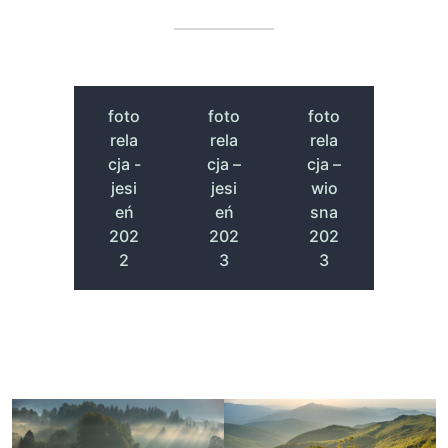
foto
foto
foto
rela
rela
rela
cja -
cja –
cja –
jesi
jesi
wio
eń
eń
sna
202
202
202
2
3
3