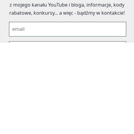
z mojego kanału YouTube i bloga, informacje, kody
rabatowe, konkursy... a więc - bądźmy w kontakcie!
Wyrażam zgodę na otrzymywanie na podany adres e-mail
porad fotograficznych, informacji o nowościach na blogu i
kanale YouTube oraz planowanych warsztatach, promocjach
zgodnie z Polityką prywatności bloga. Wiem, że w każdej
chwili mogę wycofać zgodę. Używamy Mailchimp jako naszej
platformy marketingowej. Klikając powyżej, aby się zapisać,
przyjmujesz do wiadomości, że Twoje dane zostaną
przekazane do Mailchimp w celu ich przetworzenia.
Więcej o