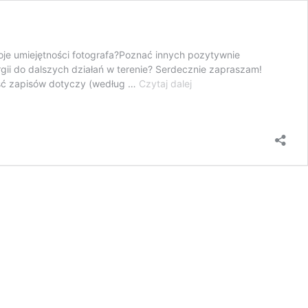
woje umiejętności fotografa?Poznać innych pozytywnie
gii do dalszych działań w terenie? Serdecznie zapraszam!
Warsztaty
ość zapisów dotyczy (według …
Czytaj dalej
fotograficzne