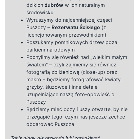
dzikich
żubrów
w ich naturalnym
środowisku
Wyruszymy do najcenniejszej części
Puszczy –
Rezerwatu Ścisłego
(z
licencjonowanym przewodnikiem)
Poszukamy pomnikowych drzew poza
parkiem narodowym
Pochylimy się również nad „wielkim małym
światem” – czyli zajmiemy się również
fotografią zbliżeniową (close-up) oraz
makro – będziemy fotografować kwiaty,
grzyby, śluzowce i inne detale
uzupełniające naszą foto-opowieść o
Puszczy
Będziemy mieć oczy i uszy otwarte, by nie
przegapić tego, czym nas jeszcze zechce
obdarować Puszcza
Takie
plany, ale przyroda lubi zaskakiwać.