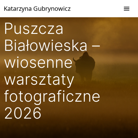
Przejdź
Katarzyna Gubrynowicz
do
treści
Puszcza
Białowieska –
wiosenne
warsztaty
fotograficzne
2026