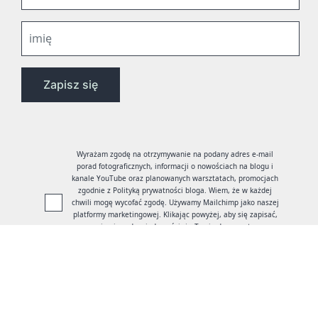
Wyrażam zgodę na otrzymywanie na podany adres e-mail
porad fotograficznych, informacji o nowościach na blogu i
kanale YouTube oraz planowanych warsztatach, promocjach
zgodnie z Polityką prywatności bloga. Wiem, że w każdej
chwili mogę wycofać zgodę. Używamy Mailchimp jako naszej
platformy marketingowej. Klikając powyżej, aby się zapisać,
przyjmujesz do wiadomości, że Twoje dane zostaną
przekazane do Mailchimp w celu ich przetworzenia.
Więcej o
polityce prywatności Mailchimp