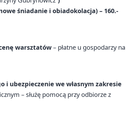
tarzyny Gubrynowicz”
)
we śniadanie i obiadokolacja) – 160.-
 cenę warsztatów
– płatne u gospodarzy na
o i ubezpieczenie we własnym zakresie
licznym – służę pomocą przy odbiorze z