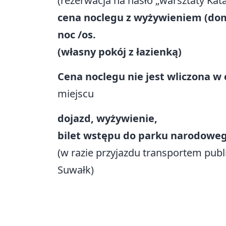
(rezerwacja na hasło „warsztaty Ka
cena noclegu z wyżywieniem (domo
noc /os.
(własny pokój z łazienką)
Cena noclegu nie jest wliczona w
miejscu
dojazd, wyżywienie,
bilet wstępu do parku narodoweg
(w razie przyjazdu transportem pub
Suwałk)