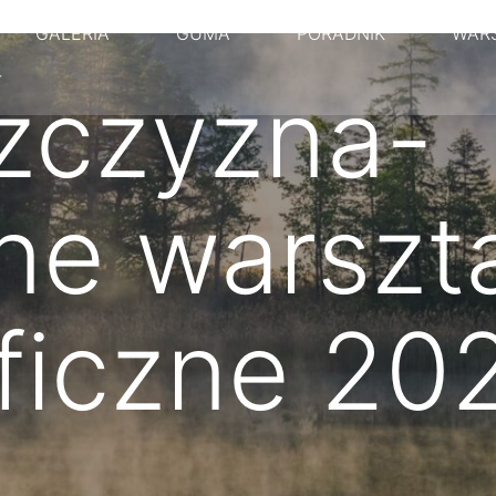
GALERIA
GUMA
PORADNIK
WAR
T
zczyzna-
ne warszt
ficzne 20