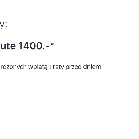
y:
nute 1400.-
*
erdzonych wpłatą I raty przed dniem