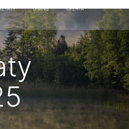
SZTATY
O MNIE
OFERTA
aty
25