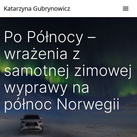
Przejdź
Katarzyna Gubrynowicz
do
treści
Po Północy –
wrażenia z
samotnej zimowej
wyprawy na
północ Norwegii